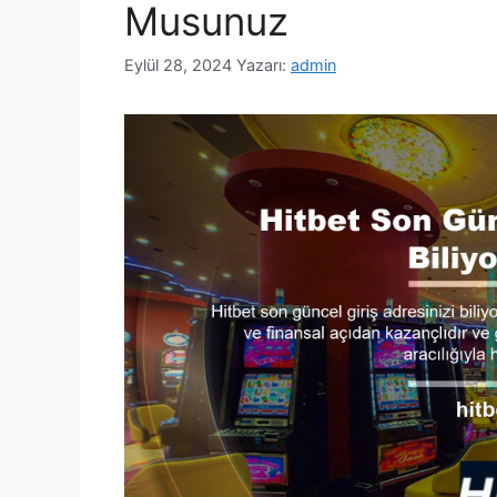
Musunuz
Eylül 28, 2024
Yazarı:
admin