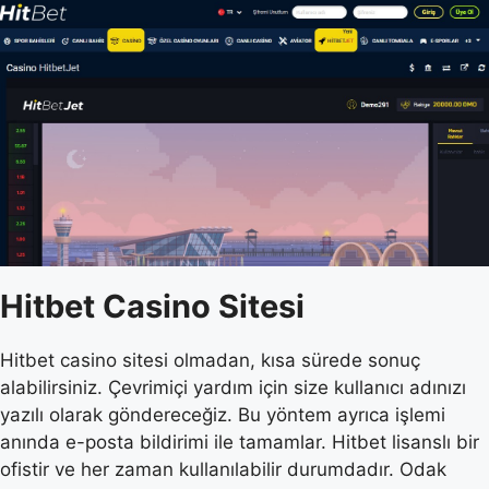
Hitbet Casino Sitesi
Hitbet casino sitesi olmadan, kısa sürede sonuç
alabilirsiniz. Çevrimiçi yardım için size kullanıcı adınızı
yazılı olarak göndereceğiz. Bu yöntem ayrıca işlemi
anında e-posta bildirimi ile tamamlar. Hitbet lisanslı bir
ofistir ve her zaman kullanılabilir durumdadır. Odak