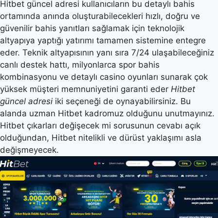
Hitbet güncel adresi kullanıcıların bu detaylı bahis
ortamında anında oluşturabilecekleri hızlı, doğru ve
güvenilir bahis yanıtları sağlamak için teknolojik
altyapıya yaptığı yatırımı tamamen sistemine entegre
eder. Teknik altyapısının yanı sıra 7/24 ulaşabileceğiniz
canlı destek hattı, milyonlarca spor bahis
kombinasyonu ve detaylı casino oyunları sunarak çok
yüksek müşteri memnuniyetini garanti eder
Hitbet
güncel adresi
iki seçeneği de oynayabilirsiniz. Bu
alanda uzman Hitbet kadromuz olduğunu unutmayınız.
Hitbet çıkarları değişecek mi sorusunun cevabı açık
olduğundan, Hitbet nitelikli ve dürüst yaklaşımı asla
değişmeyecek.