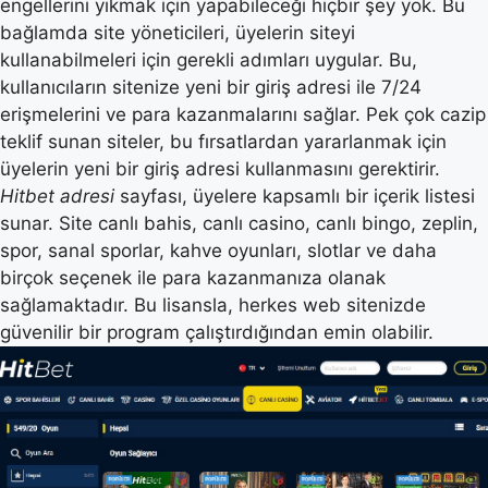
engellerini yıkmak için yapabileceği hiçbir şey yok. Bu
bağlamda site yöneticileri, üyelerin siteyi
kullanabilmeleri için gerekli adımları uygular. Bu,
kullanıcıların sitenize yeni bir giriş adresi ile 7/24
erişmelerini ve para kazanmalarını sağlar. Pek çok cazip
teklif sunan siteler, bu fırsatlardan yararlanmak için
üyelerin yeni bir giriş adresi kullanmasını gerektirir.
Hitbet adresi
sayfası, üyelere kapsamlı bir içerik listesi
sunar. Site canlı bahis, canlı casino, canlı bingo, zeplin,
spor, sanal sporlar, kahve oyunları, slotlar ve daha
birçok seçenek ile para kazanmanıza olanak
sağlamaktadır. Bu lisansla, herkes web sitenizde
güvenilir bir program çalıştırdığından emin olabilir.