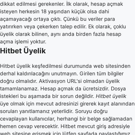
dikkat edilmesi gerekenler. İlk olarak, hesap açmak
isteyen herkesin 18 yaşından küçük olsa dahi
açamayacağı ortaya çıktı. Çünkü bu veriler para
yatırırken veya çekerken talep edilir. Ek olarak, çoklu
üyelik olarak bilinen, aynı anda birden fazla hesap
açma işlemi yoktur.
Hitbet Üyelik
Hitbet üyelik keşfedilmesi durumunda web sitesinden
derhal kaldırılacağını unutmayın. Girilen tüm bilgiler
doğru olmalıdır. Aktivasyon URL'si olmadan üyelik
tamamlanamaz. Hesap açmak da ücretsizdir. Dosya
istekleri bu aşamada bir sorun değildir.
Hitbet üyelik
üye olmak için mevcut adresinizi girerek kayıt alanından
soruları yanıtlamanız yeterlidir. Soruyu doğru
cevaplayan kullanıcılar, herhangi bir belge sağlamadan
hemen cevap verecektir. Hitbet mevcut giriş adresiyle
web sitesine erişmek için lütfen sayfada paylaştığımız