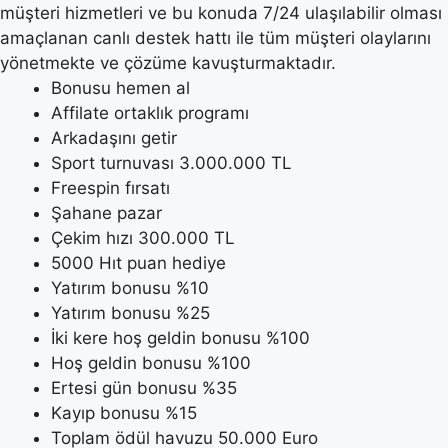
müşteri hizmetleri ve bu konuda 7/24 ulaşılabilir olması
amaçlanan canlı destek hattı ile tüm müşteri olaylarını
yönetmekte ve çözüme kavuşturmaktadır.
Bonusu hemen al
Affilate ortaklık programı
Arkadaşını getir
Sport turnuvası 3.000.000 TL
Freespin fırsatı
Şahane pazar
Çekim hızı 300.000 TL
5000 Hıt puan hediye
Yatırım bonusu %10
Yatırım bonusu %25
İki kere hoş geldin bonusu %100
Hoş geldin bonusu %100
Ertesi gün bonusu %35
Kayıp bonusu %15
Toplam ödül havuzu 50.000 Euro