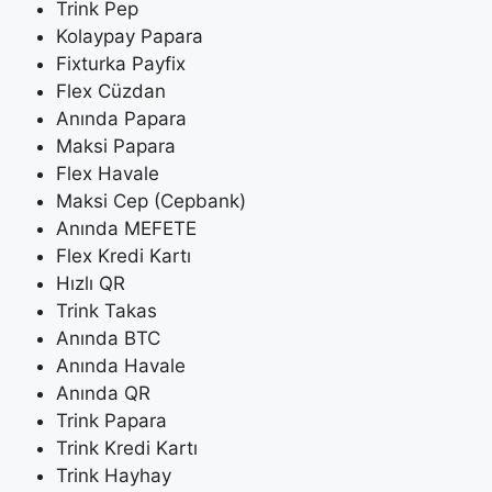
Trink Pep
Kolaypay Papara
Fixturka Payfix
Flex Cüzdan
Anında Papara
Maksi Papara
Flex Havale
Maksi Cep (Cepbank)
Anında MEFETE
Flex Kredi Kartı
Hızlı QR
Trink Takas
Anında BTC
Anında Havale
Anında QR
Trink Papara
Trink Kredi Kartı
Trink Hayhay