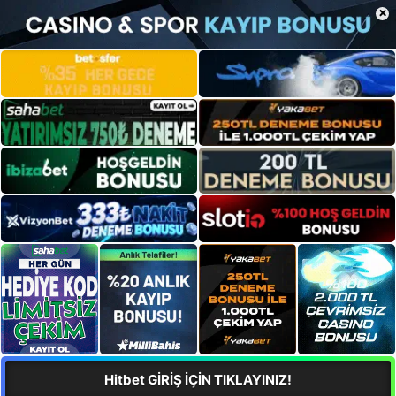
×
Hitbet GİRİŞ İÇİN TIKLAYINIZ!