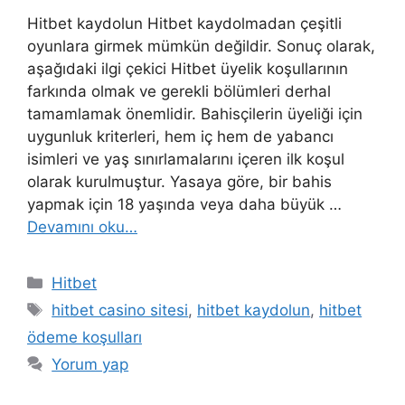
Hitbet kaydolun Hitbet kaydolmadan çeşitli
oyunlara girmek mümkün değildir. Sonuç olarak,
aşağıdaki ilgi çekici Hitbet üyelik koşullarının
farkında olmak ve gerekli bölümleri derhal
tamamlamak önemlidir. Bahisçilerin üyeliği için
uygunluk kriterleri, hem iç hem de yabancı
isimleri ve yaş sınırlamalarını içeren ilk koşul
olarak kurulmuştur. Yasaya göre, bir bahis
yapmak için 18 yaşında veya daha büyük …
Devamını oku…
Kategoriler
Hitbet
Etiketler
hitbet casino sitesi
,
hitbet kaydolun
,
hitbet
ödeme koşulları
Yorum yap