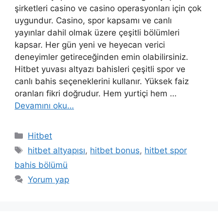
şirketleri casino ve casino operasyonları için çok
uygundur. Casino, spor kapsamı ve canlı
yayınlar dahil olmak üzere çeşitli bölümleri
kapsar. Her gün yeni ve heyecan verici
deneyimler getireceğinden emin olabilirsiniz.
Hitbet yuvası altyazı bahisleri çeşitli spor ve
canlı bahis seçeneklerini kullanır. Yüksek faiz
oranları fikri doğrudur. Hem yurtiçi hem …
Devamını oku…
Kategoriler
Hitbet
Etiketler
hitbet altyapısı
,
hitbet bonus
,
hitbet spor
bahis bölümü
Yorum yap