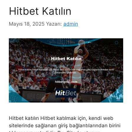
Hitbet Katılın
Mayıs 18, 2025
Yazarı:
admin
Hitbet katılın Hitbet katılmak için, kendi web
sitelerinde sağlanan giriş bağlantılarından birini