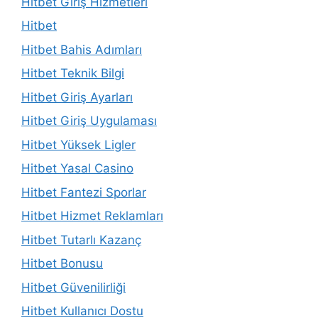
Hitbet Giriş Hizmetleri
Hitbet
Hitbet Bahis Adımları
Hitbet Teknik Bilgi
Hitbet Giriş Ayarları
Hitbet Giriş Uygulaması
Hitbet Yüksek Ligler
Hitbet Yasal Casino
Hitbet Fantezi Sporlar
Hitbet Hizmet Reklamları
Hitbet Tutarlı Kazanç
Hitbet Bonusu
Hitbet Güvenilirliği
Hitbet Kullanıcı Dostu