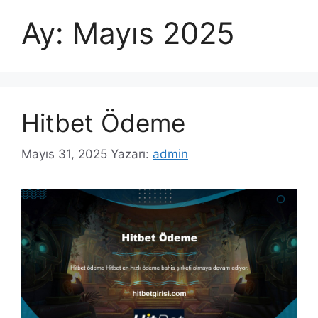
Ay:
Mayıs 2025
Hitbet Ödeme
Mayıs 31, 2025
Yazarı:
admin