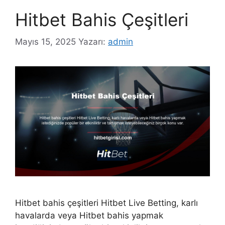
Hitbet Bahis Çeşitleri
Mayıs 15, 2025
Yazarı:
admin
Hitbet bahis çeşitleri Hitbet Live Betting, karlı
havalarda veya Hitbet bahis yapmak