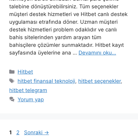
talebine dönüştürebilirsiniz. Tüm seçenekler
müşteri destek hizmetleri ve Hitbet canlı destek
uygulaması etrafında döner. Uzman müşteri
destek hizmetleri problem odaklıdır ve canlı
bahis sitelerinden yardım arayan tüm
bahisçilere çözümler sunmaktadır. Hitbet kayıt
sayfasında üyelerine ana …
Devamını oku…
Kategoriler
Hitbet
Etiketler
hitbet finansal teknoloji
,
hitbet seçenekler
,
hitbet telegram
Yorum yap
Sayfa
Sayfa
1
2
Sonraki
→