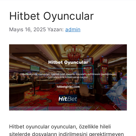
Hitbet Oyuncular
Mayıs 16, 2025
Yazarı:
admin
Hitbet oyuncular oyuncuları, özellikle hileli
sitelerde dosyaların indirilmesini gerektirmeyen