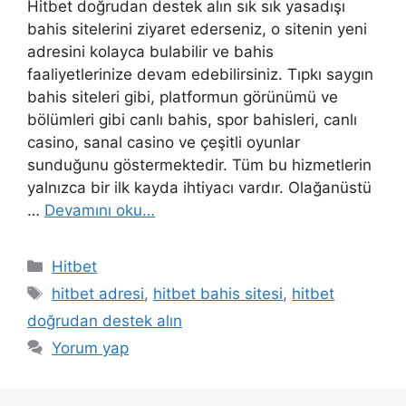
Hitbet doğrudan destek alın sık sık yasadışı
bahis sitelerini ziyaret ederseniz, o sitenin yeni
adresini kolayca bulabilir ve bahis
faaliyetlerinize devam edebilirsiniz. Tıpkı saygın
bahis siteleri gibi, platformun görünümü ve
bölümleri gibi canlı bahis, spor bahisleri, canlı
casino, sanal casino ve çeşitli oyunlar
sunduğunu göstermektedir. Tüm bu hizmetlerin
yalnızca bir ilk kayda ihtiyacı vardır. Olağanüstü
…
Devamını oku…
Kategoriler
Hitbet
Etiketler
hitbet adresi
,
hitbet bahis sitesi
,
hitbet
doğrudan destek alın
Yorum yap