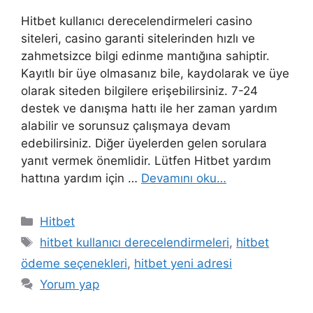
Hitbet kullanıcı derecelendirmeleri casino
siteleri, casino garanti sitelerinden hızlı ve
zahmetsizce bilgi edinme mantığına sahiptir.
Kayıtlı bir üye olmasanız bile, kaydolarak ve üye
olarak siteden bilgilere erişebilirsiniz. 7-24
destek ve danışma hattı ile her zaman yardım
alabilir ve sorunsuz çalışmaya devam
edebilirsiniz. Diğer üyelerden gelen sorulara
yanıt vermek önemlidir. Lütfen Hitbet yardım
hattına yardım için …
Devamını oku…
Kategoriler
Hitbet
Etiketler
hitbet kullanıcı derecelendirmeleri
,
hitbet
ödeme seçenekleri
,
hitbet yeni adresi
Yorum yap