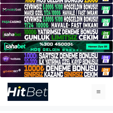
İçeriğe
atla
Menü