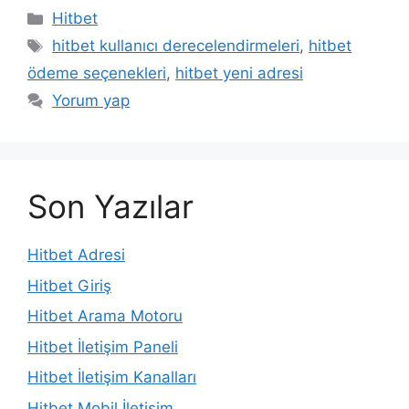
Kategoriler
Hitbet
Etiketler
hitbet kullanıcı derecelendirmeleri
,
hitbet
ödeme seçenekleri
,
hitbet yeni adresi
Yorum yap
Son Yazılar
Hitbet Adresi
Hitbet Giriş
Hitbet Arama Motoru
Hitbet İletişim Paneli
Hitbet İletişim Kanalları
Hitbet Mobil İletişim