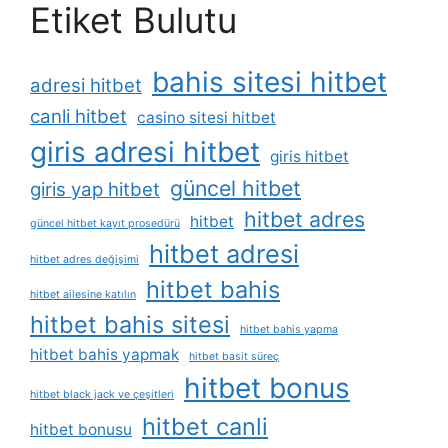
Etiket Bulutu
bahis sitesi hitbet
adresi hitbet
canli hitbet
casino sitesi hitbet
giris adresi hitbet
giris hitbet
güncel hitbet
giris yap hitbet
hitbet adres
hitbet
güncel hitbet kayıt prosedürü
hitbet adresi
hitbet adres değişimi
hitbet bahis
hitbet ailesine katılın
hitbet bahis sitesi
hitbet bahis yapma
hitbet bahis yapmak
hitbet basit süreç
hitbet bonus
hitbet black jack ve çeşitleri
hitbet canli
hitbet bonusu