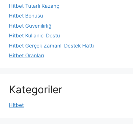
Hitbet Tutarlı Kazanç
Hitbet Bonusu
Hitbet Güvenilirliği
Hitbet Kullanıcı Dostu
Hitbet Gerçek Zamanlı Destek Hattı
Hitbet Oranları
Kategoriler
Hitbet