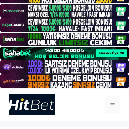
İçeriğe
atla
Menü