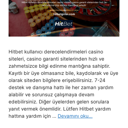
Hitbet kullanıcı derecelendirmeleri casino
siteleri, casino garanti sitelerinden hızlı ve
zahmetsizce bilgi edinme mantığına sahiptir.
Kayıtlı bir üye olmasanız bile, kaydolarak ve üye
olarak siteden bilgilere erişebilirsiniz. 7-24
destek ve danışma hattı ile her zaman yardım
alabilir ve sorunsuz çalışmaya devam
edebilirsiniz. Diğer üyelerden gelen sorulara
yanıt vermek önemlidir. Lütfen Hitbet yardım
hattına yardım için …
Devamını oku…