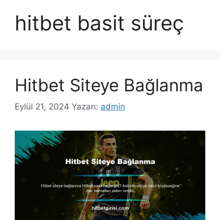
hitbet basit süreç
Hitbet Siteye Bağlanma
Eylül 21, 2024
Yazarı:
admin