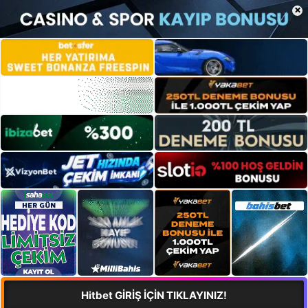
×
Hitbet GİRİŞ İÇİN TIKLAYINIZ!