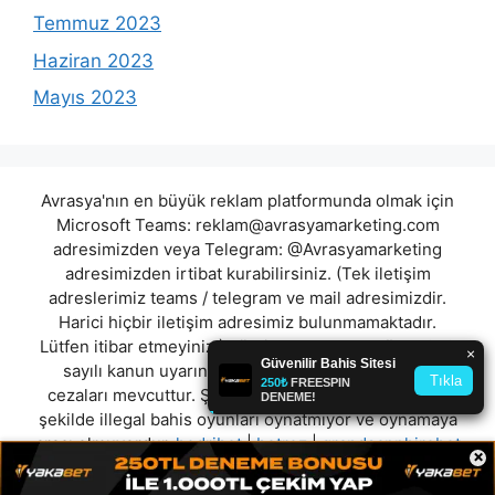
Temmuz 2023
Haziran 2023
Mayıs 2023
Avrasya'nın en büyük reklam platformunda olmak için
Microsoft Teams:
reklam@avrasyamarketing.com
adresimizden veya Telegram: @Avrasyamarketing
adresimizden irtibat kurabilirsiniz. (Tek iletişim
adreslerimiz teams / telegram ve mail adresimizdir.
Harici hiçbir iletişim adresimiz bulunmamaktadır.
Lütfen itibar etmeyiniz.) Türkiye yasalarına göre 7258
sayılı kanun uyarınca yasa dışı bahis oynamanın
cezaları mevcuttur. Şu an bulunduğunuz site hiç bir
şekilde illegal bahis oyunları oynatmıyor ve oynamaya
aracı olmuyordur.
hodribet
|
betroz
|
grandsapphirebet
×
|
casintro
|
istanbulbahis
|
pribet
|
sarayslot
|
cup90
"