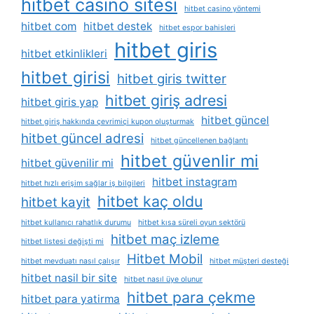
hitbet casino sitesi
hitbet casino yöntemi
hitbet com
hitbet destek
hitbet espor bahisleri
hitbet giris
hitbet etkinlikleri
hitbet girisi
hitbet giris twitter
hitbet giriş adresi
hitbet giris yap
hitbet güncel
hitbet giriş hakkında çevrimiçi kupon oluşturmak
hitbet güncel adresi
hitbet güncellenen bağlantı
hitbet güvenlir mi
hitbet güvenilir mi
hitbet instagram
hitbet hızlı erişim sağlar iş bilgileri
hitbet kaç oldu
hitbet kayit
hitbet kullanıcı rahatlık durumu
hitbet kısa süreli oyun sektörü
hitbet maç izleme
hitbet listesi değişti mi
Hitbet Mobil
hitbet mevduatı nasıl çalışır
hitbet müşteri desteği
hitbet nasil bir site
hitbet nasıl üye olunur
hitbet para çekme
hitbet para yatirma