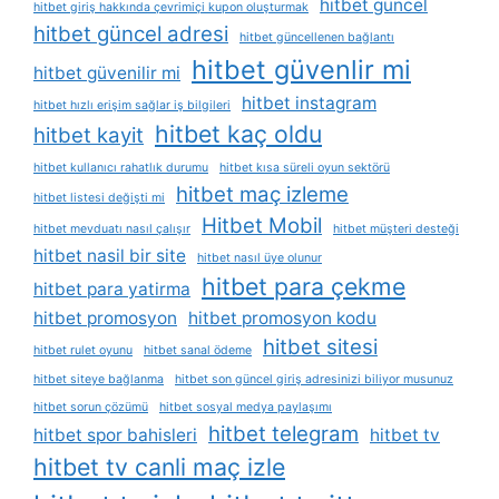
hitbet güncel
hitbet giriş hakkında çevrimiçi kupon oluşturmak
hitbet güncel adresi
hitbet güncellenen bağlantı
hitbet güvenlir mi
hitbet güvenilir mi
hitbet instagram
hitbet hızlı erişim sağlar iş bilgileri
hitbet kaç oldu
hitbet kayit
hitbet kullanıcı rahatlık durumu
hitbet kısa süreli oyun sektörü
hitbet maç izleme
hitbet listesi değişti mi
Hitbet Mobil
hitbet mevduatı nasıl çalışır
hitbet müşteri desteği
hitbet nasil bir site
hitbet nasıl üye olunur
hitbet para çekme
hitbet para yatirma
hitbet promosyon
hitbet promosyon kodu
hitbet sitesi
hitbet rulet oyunu
hitbet sanal ödeme
hitbet siteye bağlanma
hitbet son güncel giriş adresinizi biliyor musunuz
hitbet sorun çözümü
hitbet sosyal medya paylaşımı
hitbet telegram
hitbet spor bahisleri
hitbet tv
hitbet tv canli maç izle