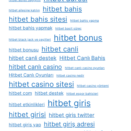
hitbet adres değişimi
hitbet bahis
hitbet ailesine katılın
hitbet bahis sitesi
hitbet bahis yapma
hitbet bahis yapmak
hitbet basit süreç
hitbet bonus
hitbet black jack ve çeşitleri
hitbet canli
hitbet bonusu
hitbet canli destek
Hitbet Canlı Bahis
hitbet canlı casino
hitbet canlı casino oyunları
Hitbet Canlı Oyunları
hitbet casino nedir
hitbet casino sitesi
hitbet casino yöntemi
hitbet com
hitbet destek
hitbet espor bahisleri
hitbet giris
hitbet etkinlikleri
hitbet girisi
hitbet giris twitter
hitbet giriş adresi
hitbet giris yap