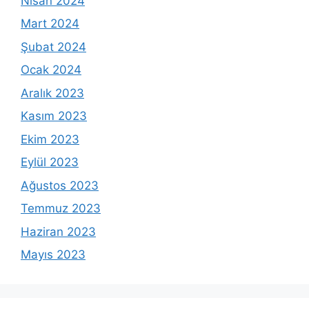
Nisan 2024
Mart 2024
Şubat 2024
Ocak 2024
Aralık 2023
Kasım 2023
Ekim 2023
Eylül 2023
Ağustos 2023
Temmuz 2023
Haziran 2023
Mayıs 2023