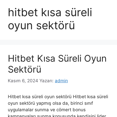
hitbet kısa süreli
oyun sektörü
Hitbet Kısa Süreli Oyun
Sektörü
Kasım 6, 2024
Yazarı:
admin
Hitbet kısa süreli oyun sektörü Hitbet kısa süreli
oyun sektörü yapmış olsa da, birinci sınıf
uygulamalar sunma ve cömert bonus
kampanyaları sunma konusunda kendisini lider