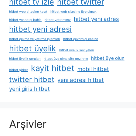
hitbet tv izle
hitbet twitter
hitbet web sitesine kayıt
hitbet web sitesine üye olmak
hitbet yeni adres
hitbet yasadışı bahis
hitbet yatırımınız
hitbet yeni adresi
hitbet çekme ve yatırma i̇şlemleri
hitbet çevrimiçi casino
hitbet üyelik
hitbet üyelik seviyeleri
hitbet üye olun
hitbet üyelik soruları
hitbet üye olma site gezinme
kayit hitbet
mobil hitbet
hitbet şirket
twitter hitbet
yeni adresi hitbet
yeni giris hitbet
Arşivler