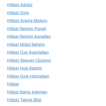
Hitbet Adresi
Hitbet Giriş
Hitbet Arama Motoru
Hitbet İletişim Paneli
Hitbet İletişim Kanalları
Hitbet Mobil İletişim
Hitbet Üye Avantajları
Hitbet Şikayet Çözümü
Hitbet Hızlı Katılım
Hitbet Giriş Hizmetleri
Hitbet
Hitbet Bahis Adımları
Hitbet Teknik Bilgi