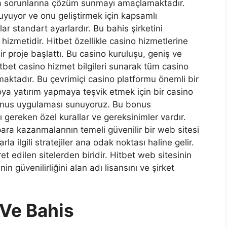
yla sorunlarına çözüm sunmayı amaçlamaktadır.
uyor ve onu geliştirmek için kapsamlı
r standart ayarlardır. Bu bahis şirketini
hizmetidir. Hitbet özellikle casino hizmetlerine
 proje başlattı. Bu casino kuruluşu, geniş ve
tbet casino hizmet bilgileri sunarak tüm casino
şmaktadır. Bu çevrimiçi casino platformu önemli bir
noya yatırım yapmaya teşvik etmek için bir casino
 bonus uygulaması sunuyoruz. Bu bonus
gereken özel kurallar ve gereksinimler vardır.
ara kazanmalarının temeli güvenilir bir web sitesi
a ilgili stratejiler ana odak noktası haline gelir.
 edilen sitelerden biridir. Hitbet web sitesinin
inin güvenilirliğini alan adı lisansını ve şirket
 Ve Bahis