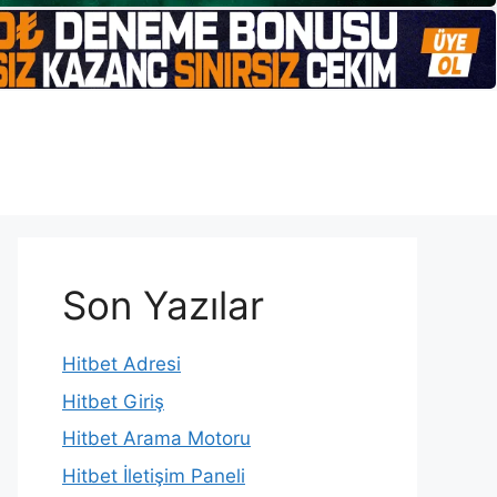
Son Yazılar
Hitbet Adresi
Hitbet Giriş
Hitbet Arama Motoru
Hitbet İletişim Paneli