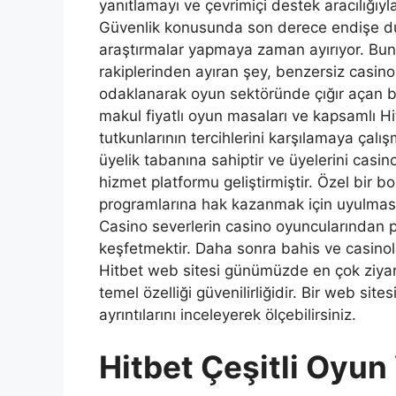
yanıtlamayı ve çevrimiçi destek aracılığı
Güvenlik konusunda son derece endişe duy
araştırmalar yapmaya zaman ayırıyor. Bunla
rakiplerinden ayıran şey, benzersiz casino 
odaklanarak oyun sektöründe çığır açan bir
makul fiyatlı oyun masaları ve kapsamlı Hi
tutkunlarının tercihlerini karşılamaya çalı
üyelik tabanına sahiptir ve üyelerini casi
hizmet platformu geliştirmiştir. Özel bir
programlarına hak kazanmak için uyulması 
Casino severlerin casino oyuncularından p
keşfetmektir. Daha sonra bahis ve casinolarl
Hitbet web sitesi günümüzde en çok ziyaret
temel özelliği güvenilirliğidir. Bir web sites
ayrıntılarını inceleyerek ölçebilirsiniz.
Hitbet Çeşitli Oyun