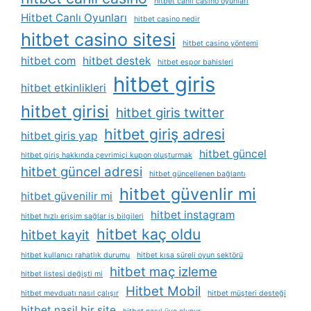
hitbet canlı casino oyunları
Hitbet Canlı Oyunları
hitbet casino nedir
hitbet casino sitesi
hitbet casino yöntemi
hitbet com
hitbet destek
hitbet espor bahisleri
hitbet giris
hitbet etkinlikleri
hitbet girisi
hitbet giris twitter
hitbet giriş adresi
hitbet giris yap
hitbet güncel
hitbet giriş hakkında çevrimiçi kupon oluşturmak
hitbet güncel adresi
hitbet güncellenen bağlantı
hitbet güvenlir mi
hitbet güvenilir mi
hitbet instagram
hitbet hızlı erişim sağlar iş bilgileri
hitbet kaç oldu
hitbet kayit
hitbet kullanıcı rahatlık durumu
hitbet kısa süreli oyun sektörü
hitbet maç izleme
hitbet listesi değişti mi
Hitbet Mobil
hitbet mevduatı nasıl çalışır
hitbet müşteri desteği
hitbet nasil bir site