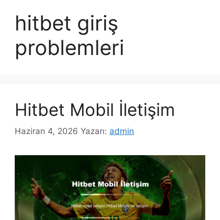
hitbet giriş
problemleri
Hitbet Mobil İletişim
Haziran 4, 2026
Yazarı:
admin