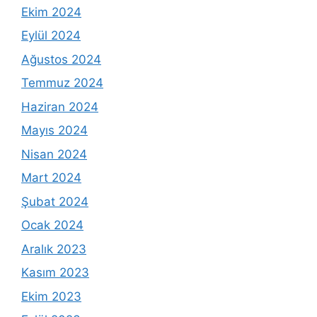
Ekim 2024
Eylül 2024
Ağustos 2024
Temmuz 2024
Haziran 2024
Mayıs 2024
Nisan 2024
Mart 2024
Şubat 2024
Ocak 2024
Aralık 2023
Kasım 2023
Ekim 2023