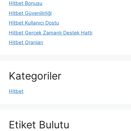
Hitbet Bonusu
Hitbet Güvenilirliği
Hitbet Kullanıcı Dostu
Hitbet Gerçek Zamanlı Destek Hattı
Hitbet Oranları
Kategoriler
Hitbet
Etiket Bulutu