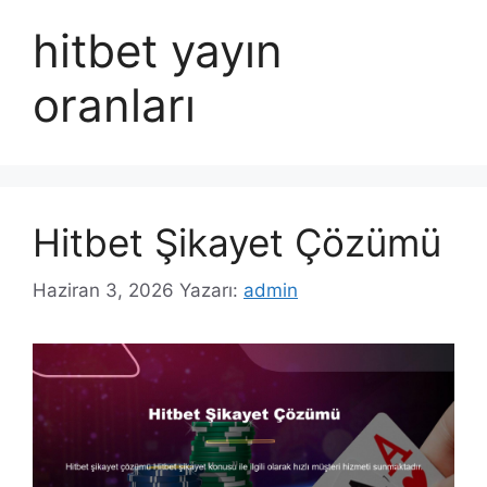
hitbet yayın
oranları
Hitbet Şikayet Çözümü
Haziran 3, 2026
Yazarı:
admin