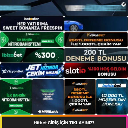
×
Hitbet GİRİŞ İÇİN TIKLAYINIZ!