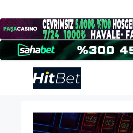
İçeriğe
atla