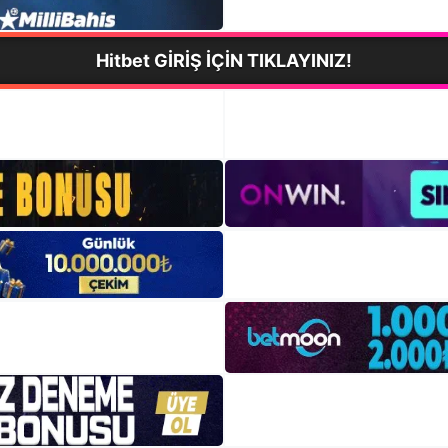
Hitbet GİRİŞ İÇİN TIKLAYINIZ!