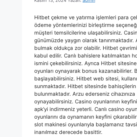
Kasım 13, 2024
Yazarı:
admin
Hitbet çekme ve yatırma işlemleri para çek
ödeme yöntemlerinizi birleştirme seçeneği
müşteri temsilcilerine ulaşabilirsiniz. Cas
günümüzde yaygın olarak tanınmaktadır. An
bulmak oldukça zor olabilir. Hitbet çevrimi
kabul edilir. Canlı bahislere katılmaktan h
ismini çekebilirsiniz. Ayrıca Hitbet sitesi
oyunları oynayarak bonus kazanabilirler. 
başlayabilirsiniz. Hitbet web sitesi, kullanı
sunmaktadır. Hitbet sitesinde bahisçilerin
bulunmaktadır. Arzu ederseniz cihazınıza 
oynayabilirsiniz. Casino oyunlarının keyfi
apk’yi indirmeniz yeterli. Canlı casino oyun
oyunlarını da oynamanın keyfini çıkarabili
slot makinesi oyunlarıyla başlamanız tavsi
inanılmaz derecede basittir.