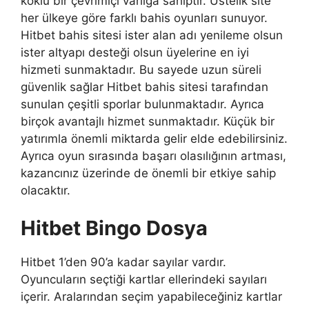
köklü bir çevrimiçi varlığa sahiptir. Üstelik site
her ülkeye göre farklı bahis oyunları sunuyor.
Hitbet bahis sitesi ister alan adı yenileme olsun
ister altyapı desteği olsun üyelerine en iyi
hizmeti sunmaktadır. Bu sayede uzun süreli
güvenlik sağlar Hitbet bahis sitesi tarafından
sunulan çeşitli sporlar bulunmaktadır. Ayrıca
birçok avantajlı hizmet sunmaktadır. Küçük bir
yatırımla önemli miktarda gelir elde edebilirsiniz.
Ayrıca oyun sırasında başarı olasılığının artması,
kazancınız üzerinde de önemli bir etkiye sahip
olacaktır.
Hitbet Bingo Dosya
Hitbet 1’den 90’a kadar sayılar vardır.
Oyuncuların seçtiği kartlar ellerindeki sayıları
içerir. Aralarından seçim yapabileceğiniz kartlar