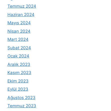
Temmuz 2024
Haziran 2024
Mayıs 2024
Nisan 2024
Mart 2024
Şubat 2024
Ocak 2024
Aralık 2023
Kasım 2023
Ekim 2023
Eylül 2023
Ağustos 2023
Temmuz 2023