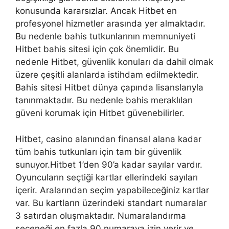
konusunda kararsızlar. Ancak Hitbet en
profesyonel hizmetler arasında yer almaktadır.
Bu nedenle bahis tutkunlarının memnuniyeti
Hitbet bahis sitesi için çok önemlidir. Bu
nedenle Hitbet, güvenlik konuları da dahil olmak
üzere çeşitli alanlarda istihdam edilmektedir.
Bahis sitesi Hitbet dünya çapında lisanslarıyla
tanınmaktadır. Bu nedenle bahis meraklıları
güveni korumak için Hitbet güvenebilirler.
Hitbet, casino alanından finansal alana kadar
tüm bahis tutkunları için tam bir güvenlik
sunuyor.Hitbet 1’den 90’a kadar sayılar vardır.
Oyuncuların seçtiği kartlar ellerindeki sayıları
içerir. Aralarından seçim yapabileceğiniz kartlar
var. Bu kartların üzerindeki standart numaralar
3 satırdan oluşmaktadır. Numaralandırma
seçeneği en fazla 90 numaraya izin verir ve