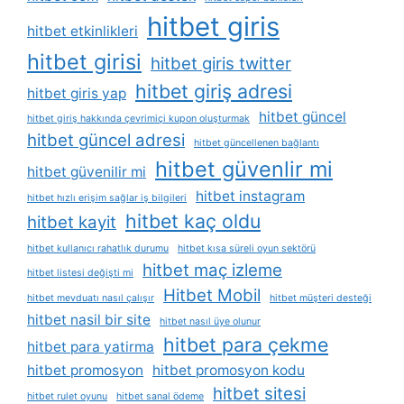
hitbet giris
hitbet etkinlikleri
hitbet girisi
hitbet giris twitter
hitbet giriş adresi
hitbet giris yap
hitbet güncel
hitbet giriş hakkında çevrimiçi kupon oluşturmak
hitbet güncel adresi
hitbet güncellenen bağlantı
hitbet güvenlir mi
hitbet güvenilir mi
hitbet instagram
hitbet hızlı erişim sağlar iş bilgileri
hitbet kaç oldu
hitbet kayit
hitbet kullanıcı rahatlık durumu
hitbet kısa süreli oyun sektörü
hitbet maç izleme
hitbet listesi değişti mi
Hitbet Mobil
hitbet mevduatı nasıl çalışır
hitbet müşteri desteği
hitbet nasil bir site
hitbet nasıl üye olunur
hitbet para çekme
hitbet para yatirma
hitbet promosyon
hitbet promosyon kodu
hitbet sitesi
hitbet rulet oyunu
hitbet sanal ödeme