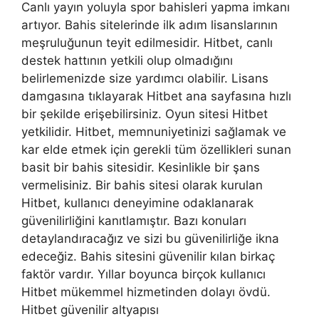
Canlı yayın yoluyla spor bahisleri yapma imkanı
artıyor. Bahis sitelerinde ilk adım lisanslarının
meşruluğunun teyit edilmesidir. Hitbet, canlı
destek hattının yetkili olup olmadığını
belirlemenizde size yardımcı olabilir. Lisans
damgasına tıklayarak Hitbet ana sayfasına hızlı
bir şekilde erişebilirsiniz. Oyun sitesi Hitbet
yetkilidir. Hitbet, memnuniyetinizi sağlamak ve
kar elde etmek için gerekli tüm özellikleri sunan
basit bir bahis sitesidir. Kesinlikle bir şans
vermelisiniz. Bir bahis sitesi olarak kurulan
Hitbet, kullanıcı deneyimine odaklanarak
güvenilirliğini kanıtlamıştır. Bazı konuları
detaylandıracağız ve sizi bu güvenilirliğe ikna
edeceğiz. Bahis sitesini güvenilir kılan birkaç
faktör vardır. Yıllar boyunca birçok kullanıcı
Hitbet mükemmel hizmetinden dolayı övdü.
Hitbet güvenilir altyapısı