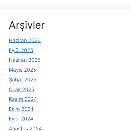
Arşivler
Haziran 2026
Eylül 2025
Haziran 2025
Mayıs 2025
Şubat 2025
Ocak 2025
Kasım 2024
Ekim 2024
Eylül 2024
Ağustos 2024