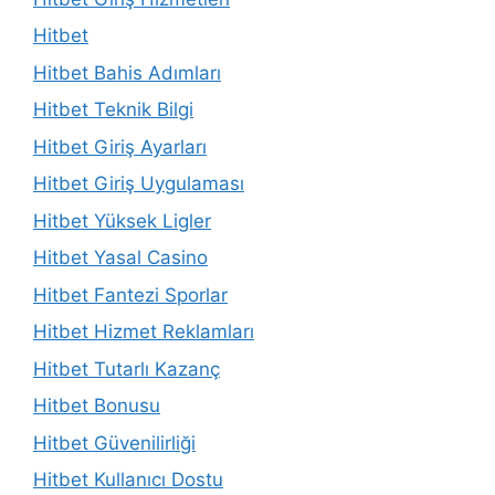
Hitbet
Hitbet Bahis Adımları
Hitbet Teknik Bilgi
Hitbet Giriş Ayarları
Hitbet Giriş Uygulaması
Hitbet Yüksek Ligler
Hitbet Yasal Casino
Hitbet Fantezi Sporlar
Hitbet Hizmet Reklamları
Hitbet Tutarlı Kazanç
Hitbet Bonusu
Hitbet Güvenilirliği
Hitbet Kullanıcı Dostu