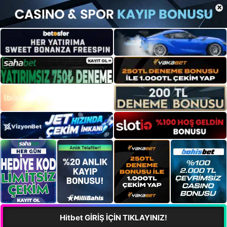
×
Hitbet GİRİŞ İÇİN TIKLAYINIZ!