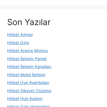
Son Yazılar
Hitbet Adresi
Hitbet Giriş
Hitbet Arama Motoru
Hitbet İletişim Paneli
Hitbet İletişim Kanalları
Hitbet Mobil İletişim
Hitbet Üye Avantajları
Hitbet Şikayet Çözümü
Hitbet Hızlı Katılım
Hitbet Giriş Hizmetleri