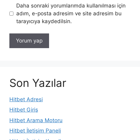
Daha sonraki yorumlarımda kullanılması için
adım, e-posta adresim ve site adresim bu
tarayıcıya kaydedilsin.
Son Yazılar
Hitbet Adresi
Hitbet Giriş
Hitbet Arama Motoru
Hitbet İletişim Paneli