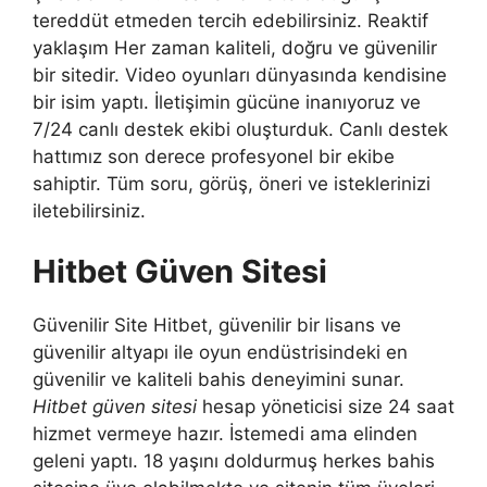
tereddüt etmeden tercih edebilirsiniz. Reaktif
yaklaşım Her zaman kaliteli, doğru ve güvenilir
bir sitedir. Video oyunları dünyasında kendisine
bir isim yaptı. İletişimin gücüne inanıyoruz ve
7/24 canlı destek ekibi oluşturduk. Canlı destek
hattımız son derece profesyonel bir ekibe
sahiptir. Tüm soru, görüş, öneri ve isteklerinizi
iletebilirsiniz.
Hitbet Güven Sitesi
Güvenilir Site Hitbet, güvenilir bir lisans ve
güvenilir altyapı ile oyun endüstrisindeki en
güvenilir ve kaliteli bahis deneyimini sunar.
Hitbet güven sitesi
hesap yöneticisi size 24 saat
hizmet vermeye hazır. İstemedi ama elinden
geleni yaptı. 18 yaşını doldurmuş herkes bahis