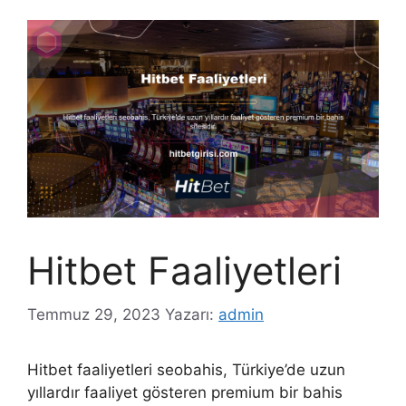
Hitbet Faaliyetleri
Temmuz 29, 2023
Yazarı:
admin
Hitbet faaliyetleri seobahis, Türkiye’de uzun
yıllardır faaliyet gösteren premium bir bahis