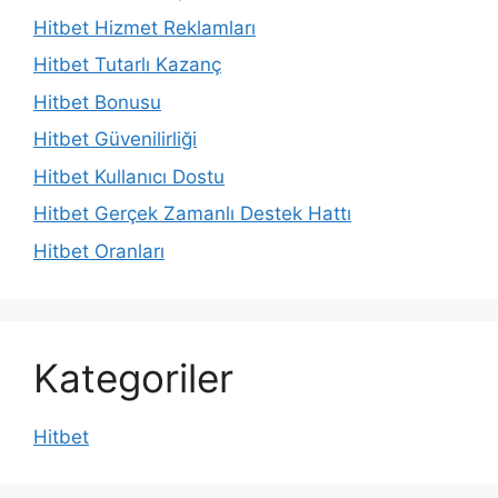
Hitbet Hizmet Reklamları
Hitbet Tutarlı Kazanç
Hitbet Bonusu
Hitbet Güvenilirliği
Hitbet Kullanıcı Dostu
Hitbet Gerçek Zamanlı Destek Hattı
Hitbet Oranları
Kategoriler
Hitbet