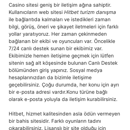
Casino sitesi geniş bir iletişim ağına sahiptir.
Kullanıcıların web sitesi
Hitbet turizm danışma
ile bağlantıda kalmaları ve istedikleri zaman
bilgi, görüş, öneri ve şikayet iletmeleri için farklı
yollar yaratıyoruz. Her zaman çekinmeden
bağlanan bir ekibi ve oyuncuları var. Öncelikle
7/24 canlı destek sunan bir ekibimiz var.
Ekibimizle hemen iletişime geçmek için lütfen
sitenin sağ alt köşesinde bulunan Canlı Destek
bölümünden giriş yapınız. Sosyal medya
hesaplarınızdan da bizimle iletişime
geçebilirsiniz. Çoğu durumda, her konu için ayrı
bir e-posta adresi vardır.Konu türüne bağlı
olarak e-posta yoluyla da iletişim kurabilirsiniz.
Hitbet, hizmet kalitesinden asla ödün vermeyen
bir bahis sitesidir. Farklı oyunların tadını
çıkarabilirsiniz. Lisanslı bir site olduğu için