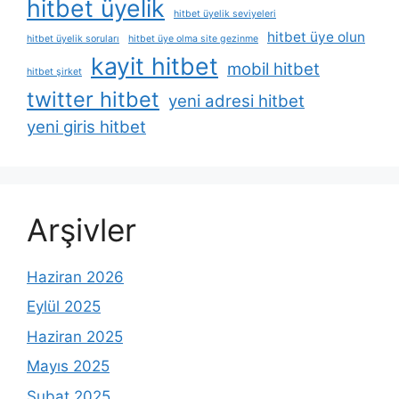
hitbet üyelik
hitbet üyelik seviyeleri
hitbet üye olun
hitbet üyelik soruları
hitbet üye olma site gezinme
kayit hitbet
mobil hitbet
hitbet şirket
twitter hitbet
yeni adresi hitbet
yeni giris hitbet
Arşivler
Haziran 2026
Eylül 2025
Haziran 2025
Mayıs 2025
Şubat 2025