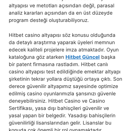
altyapısı ve metotları açısından değil, parasal
analiz kararları açısından da en üst düzeyde
program desteği oluşturabiliyoruz.
Hitbet casino altyapısı söz konusu olduğunda
da detaylı araştırma yaparak üyeleri memnun
edecek kaliteli projelere imza atmaktadır. Oyun
kataloğuna göz atarken
Hitbet Güncel
başka
bir patent firmasına rastladım. Hitbet canlı
casino altyapısı test edildiğinde emektar altyapı
şirketinin tekrar yollara düştüğü ortaya çıktı. Son
derece güvenilir altyapımız sayesinde optimize
edilmiş casino oyunlarımızla şansınızı güvenle
deneyebilirsiniz. Hitbet Casino ve Casino
Sertifikası, yasa dışı bahisçileri güvenilir ve
yasal yapan bir belgedir. Yasadışı bahisçilerin
güvenilirliği lisanslarından gelir. Lisanslar bu
konuda çok önemli bir rol oynamaktadır.