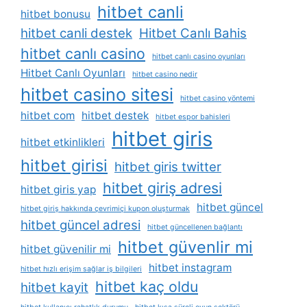
hitbet canli
hitbet bonusu
hitbet canli destek
Hitbet Canlı Bahis
hitbet canlı casino
hitbet canlı casino oyunları
Hitbet Canlı Oyunları
hitbet casino nedir
hitbet casino sitesi
hitbet casino yöntemi
hitbet com
hitbet destek
hitbet espor bahisleri
hitbet giris
hitbet etkinlikleri
hitbet girisi
hitbet giris twitter
hitbet giriş adresi
hitbet giris yap
hitbet güncel
hitbet giriş hakkında çevrimiçi kupon oluşturmak
hitbet güncel adresi
hitbet güncellenen bağlantı
hitbet güvenlir mi
hitbet güvenilir mi
hitbet instagram
hitbet hızlı erişim sağlar iş bilgileri
hitbet kaç oldu
hitbet kayit