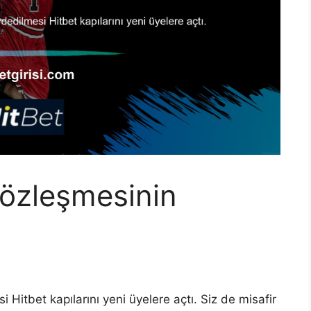
Sözleşmesinin
 Hitbet kapılarını yeni üyelere açtı. Siz de misafir