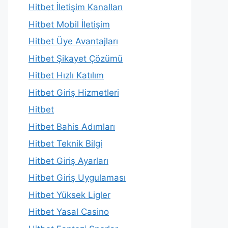
Hitbet İletişim Kanalları
Hitbet Mobil İletişim
Hitbet Üye Avantajları
Hitbet Şikayet Çözümü
Hitbet Hızlı Katılım
Hitbet Giriş Hizmetleri
Hitbet
Hitbet Bahis Adımları
Hitbet Teknik Bilgi
Hitbet Giriş Ayarları
Hitbet Giriş Uygulaması
Hitbet Yüksek Ligler
Hitbet Yasal Casino