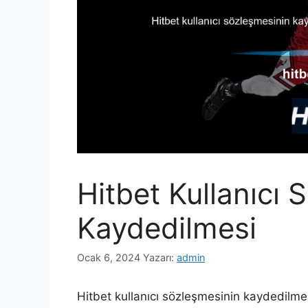
Hitbet Kullanıcı 
Kaydedilmesi
Ocak 6, 2024
Yazarı:
admin
Hitbet kullanıcı sözleşmesinin kaydedilmesi