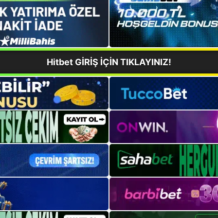
Hitbet GİRİŞ İÇİN TIKLAYINIZ!