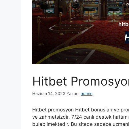
Hitbet Promosyo
Haziran 14, 2023
Yazarı:
admin
Hitbet promosyon Hitbet bonusları ve promo
ve zahmetsizdir. 7/24 canlı destek hattım
bulabilmektedir. Bu sitede sadece uzmanlık 