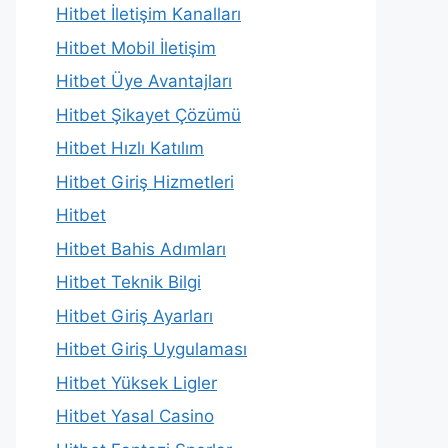
Hitbet İletişim Kanalları
Hitbet Mobil İletişim
Hitbet Üye Avantajları
Hitbet Şikayet Çözümü
Hitbet Hızlı Katılım
Hitbet Giriş Hizmetleri
Hitbet
Hitbet Bahis Adımları
Hitbet Teknik Bilgi
Hitbet Giriş Ayarları
Hitbet Giriş Uygulaması
Hitbet Yüksek Ligler
Hitbet Yasal Casino