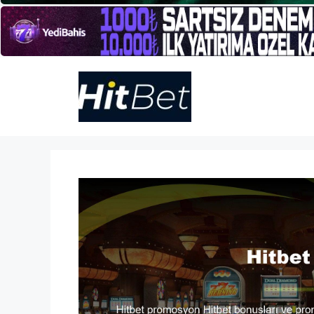
İçeriğe
atla