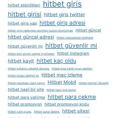
hitbet giris
hitbet etkinlikleri
hitbet girisi
hitbet giris twitter
hitbet giriş adresi
hitbet giris yap
hitbet güncel
hitbet giriş hakkında çevrimiçi kupon oluşturmak
hitbet güncel adresi
hitbet güncellenen bağlantı
hitbet güvenlir mi
hitbet güvenilir mi
hitbet instagram
hitbet hızlı erişim sağlar iş bilgileri
hitbet kaç oldu
hitbet kayit
hitbet kullanıcı rahatlık durumu
hitbet kısa süreli oyun sektörü
hitbet maç izleme
hitbet listesi değişti mi
Hitbet Mobil
hitbet mevduatı nasıl çalışır
hitbet müşteri desteği
hitbet nasil bir site
hitbet nasıl üye olunur
hitbet para çekme
hitbet para yatirma
hitbet promosyon
hitbet promosyon kodu
hitbet sitesi
hitbet rulet oyunu
hitbet sanal ödeme