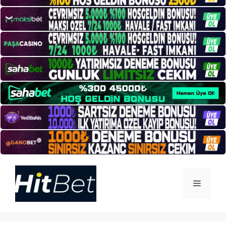
İçeriğe
atla
Menü