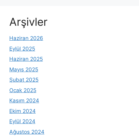
Arşivler
Haziran 2026
Eylül 2025
Haziran 2025
Mayıs 2025
Şubat 2025
Ocak 2025
Kasım 2024
Ekim 2024
Eylül 2024
Ağustos 2024