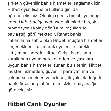
şirketin güvenilir bahis hizmetleri sağlamak için
Hitbet oyun lisansını kullandığını da
öğreneceksiniz. Oldukça geniş bir kitleye hitap
eden
Hitbet belge web
web sitesinde birçok
promosyonu kolay dönüşüm koşulları ile
paylaştığı görülmektedir. Rahat bahis
imkanlarına sahip olan Hitbet, müşteri hizmetleri
seçeneklerini kullanarak üyeleri ile sürekli
iletişim halindedir. Hitbet Giriş Lisanslama
kurallarına uygun hareket eden ve yasalara
uygun bahis hizmetleri sunan bu sitenin, Hitbet
müşteri hizmetleri, güvenilir para yatırma ve
çekme seçenekleri ve çok çeşitli yüksek değerli
bahis fırsatları gibi fırsatları sizinle paylaştığını
göreceksiniz.
Hitbet Canlı Oyunlar