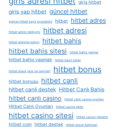
giris adresi hitbet
giris hitbet
güncel hitbet
giris yap hitbet
hitbet adres
hitbet
güncel hitbet kayıt prosedürü
hitbet adresi
hitbet adres değişimi
hitbet bahis
hitbet ailesine katılın
hitbet bahis sitesi
hitbet bahis yapma
hitbet bahis yapmak
hitbet basit süreç
hitbet bonus
hitbet black jack ve çeşitleri
hitbet canli
hitbet bonusu
hitbet canli destek
Hitbet Canlı Bahis
hitbet canlı casino
hitbet canlı casino oyunları
Hitbet Canlı Oyunları
hitbet casino nedir
hitbet casino sitesi
hitbet casino yöntemi
hitbet com
hitbet destek
hitbet espor bahisleri