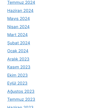
Temmuz 2024
Haziran 2024
Mayıs 2024
Nisan 2024
Mart 2024
Şubat 2024
Ocak 2024
Aralık 2023
Kasım 2023
Ekim 2023
Eylül 2023
Ağustos 2023
Temmuz 2023
Haziran 2023