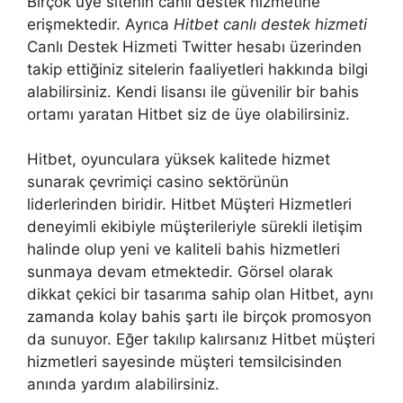
Birçok üye sitenin canlı destek hizmetine
erişmektedir. Ayrıca
Hitbet canlı destek hizmeti
Canlı Destek Hizmeti Twitter hesabı üzerinden
takip ettiğiniz sitelerin faaliyetleri hakkında bilgi
alabilirsiniz. Kendi lisansı ile güvenilir bir bahis
ortamı yaratan Hitbet siz de üye olabilirsiniz.
Hitbet, oyunculara yüksek kalitede hizmet
sunarak çevrimiçi casino sektörünün
liderlerinden biridir. Hitbet Müşteri Hizmetleri
deneyimli ekibiyle müşterileriyle sürekli iletişim
halinde olup yeni ve kaliteli bahis hizmetleri
sunmaya devam etmektedir. Görsel olarak
dikkat çekici bir tasarıma sahip olan Hitbet, aynı
zamanda kolay bahis şartı ile birçok promosyon
da sunuyor. Eğer takılıp kalırsanız Hitbet müşteri
hizmetleri sayesinde müşteri temsilcisinden
anında yardım alabilirsiniz.