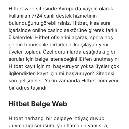
Hitbet web sitesinde Avrupa’da yaygın olarak
kullanılan 7/24 canlı destek hizmetinin
bulunduğunu görebilirsiniz. Hitbet, kısa süre
içerisinde online casino sektörüne girerek farklı
ülkelerdeki Hitbet ofislerini açarak, spora hoş
geldin bonusu ile birbirlerini karşılayan yeni
üyeler topladı. Özel durumlarda aşağıdaki gibi
sorular için belge isteneceğini lütfen unutmayın:
Hitbet kayıt için mi başvuruyor yoksa üyeler çok
ilgilendikleri kayıt için mi başvuruyor? Sitedeki
son gelişmeler. Yakın zamanda Hitbet.com yeni
bir adres taşındı.
Hitbet Belge Web
Hitbet herhangi bir belgeye ihtiyaç duyup
duymadığı sorusunu yanıtlamanın yanı sıra,