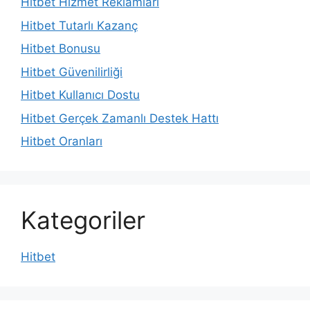
Hitbet Hizmet Reklamları
Hitbet Tutarlı Kazanç
Hitbet Bonusu
Hitbet Güvenilirliği
Hitbet Kullanıcı Dostu
Hitbet Gerçek Zamanlı Destek Hattı
Hitbet Oranları
Kategoriler
Hitbet