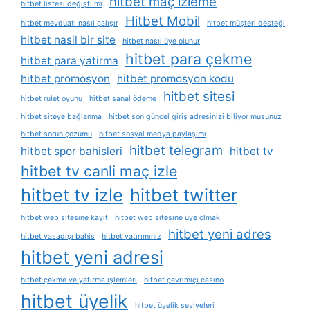
hitbet maç izleme
hitbet listesi değişti mi
Hitbet Mobil
hitbet mevduatı nasıl çalışır
hitbet müşteri desteği
hitbet nasil bir site
hitbet nasıl üye olunur
hitbet para çekme
hitbet para yatirma
hitbet promosyon
hitbet promosyon kodu
hitbet sitesi
hitbet rulet oyunu
hitbet sanal ödeme
hitbet siteye bağlanma
hitbet son güncel giriş adresinizi biliyor musunuz
hitbet sorun çözümü
hitbet sosyal medya paylaşımı
hitbet telegram
hitbet spor bahisleri
hitbet tv
hitbet tv canli maç izle
hitbet tv izle
hitbet twitter
hitbet web sitesine kayıt
hitbet web sitesine üye olmak
hitbet yeni adres
hitbet yasadışı bahis
hitbet yatırımınız
hitbet yeni adresi
hitbet çekme ve yatırma i̇şlemleri
hitbet çevrimiçi casino
hitbet üyelik
hitbet üyelik seviyeleri