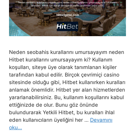
Neden seobahis kurallarını umursayayım neden
Hitbet kurallarını umursayayım ki? Kullanım
koşulları, siteye üye olarak tanımlanan kişiler
tarafından kabul edilir. Birçok çevrimiçi casino
sitesinde olduğu gibi, Hitbet kullanırken kuralları
anlamak önemlidir. Hitbet yer alan hizmetlerden
yararlanabilirsiniz. Bu, kullanım koşullarını kabul
ettiğinizde de olur. Bunu göz önünde
bulundurarak Yetkili Hitbet, bu kuralları ihlal
eden kullanıcıların üyeliğini her …
Devamını
oku…