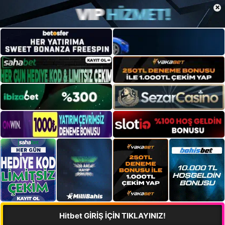
×
Hitbet GİRİŞ İÇİN TIKLAYINIZ!