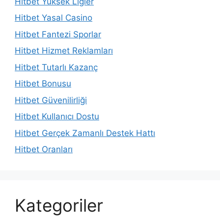
Hitbet Yüksek Ligler
Hitbet Yasal Casino
Hitbet Fantezi Sporlar
Hitbet Hizmet Reklamları
Hitbet Tutarlı Kazanç
Hitbet Bonusu
Hitbet Güvenilirliği
Hitbet Kullanıcı Dostu
Hitbet Gerçek Zamanlı Destek Hattı
Hitbet Oranları
Kategoriler