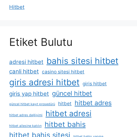
Hitbet
Etiket Bulutu
bahis sitesi hitbet
adresi hitbet
canli hitbet
casino sitesi hitbet
giris adresi hitbet
giris hitbet
güncel hitbet
giris yap hitbet
hitbet adres
hitbet
güncel hitbet kayıt prosedürü
hitbet adresi
hitbet adres değişimi
hitbet bahis
hitbet ailesine katılın
hitbet bahis sitesi
hitbet bahis yapma