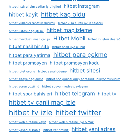
hitbet instagram
hitbet hızlı erişim sağlar iş bilgileri
hitbet kaç oldu
hitbet kayit
hitbet kullanıcı rahatlık durumu
hitbet kısa süreli oyun sektörü
hitbet maç izleme
hitbet listesi değişti mi
Hitbet Mobil
hitbet mevduatı nasıl çalışır
hitbet müşteri desteği
hitbet nasil bir site
hitbet nasıl üye olunur
hitbet para çekme
hitbet para yatirma
hitbet promosyon
hitbet promosyon kodu
hitbet sitesi
hitbet rulet oyunu
hitbet sanal ödeme
hitbet siteye bağlanma
hitbet son güncel giriş adresinizi biliyor musunuz
hitbet sorun çözümü
hitbet sosyal medya paylaşımı
hitbet telegram
hitbet spor bahisleri
hitbet tv
hitbet tv canli maç izle
hitbet tv izle
hitbet twitter
hitbet web sitesine kayıt
hitbet web sitesine üye olmak
hitbet yeni adres
hitbet yasadışı bahis
hitbet yatırımınız