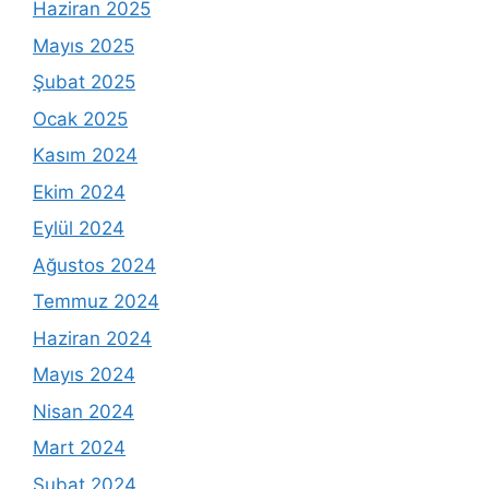
Haziran 2025
Mayıs 2025
Şubat 2025
Ocak 2025
Kasım 2024
Ekim 2024
Eylül 2024
Ağustos 2024
Temmuz 2024
Haziran 2024
Mayıs 2024
Nisan 2024
Mart 2024
Şubat 2024