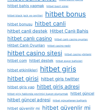
hitbet bahis yapmak
hitbet basit süreç
hitbet bonus
hitbet black jack ve çeşitleri
hitbet canli
hitbet bonusu
hitbet canli destek
Hitbet Canlı Bahis
hitbet canlı casino
hitbet canlı casino oyunları
Hitbet Canlı Oyunları
hitbet casino nedir
hitbet casino sitesi
hitbet casino yöntemi
hitbet com
hitbet destek
hitbet espor bahisleri
hitbet giris
hitbet etkinlikleri
hitbet girisi
hitbet giris twitter
hitbet giriş adresi
hitbet giris yap
hitbet güncel
hitbet giriş hakkında çevrimiçi kupon oluşturmak
hitbet güncel adresi
hitbet güncellenen bağlantı
hitbet güvenlir mi
hitbet güvenilir mi