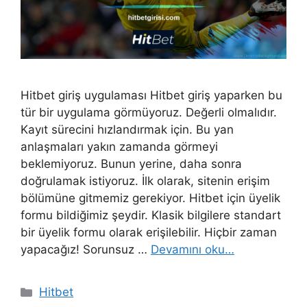
Hitbet giriş uygulaması Hitbet giriş yaparken bu
tür bir uygulama görmüyoruz. Değerli olmalıdır.
Kayıt sürecini hızlandırmak için. Bu yan
anlaşmaları yakın zamanda görmeyi
beklemiyoruz. Bunun yerine, daha sonra
doğrulamak istiyoruz. İlk olarak, sitenin erişim
bölümüne gitmemiz gerekiyor. Hitbet için üyelik
formu bildiğimiz şeydir. Klasik bilgilere standart
bir üyelik formu olarak erişilebilir. Hiçbir zaman
yapacağız! Sorunsuz …
Devamını oku…
Kategoriler
Hitbet