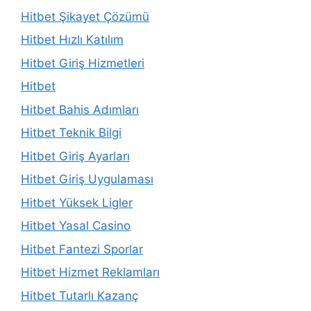
Hitbet Şikayet Çözümü
Hitbet Hızlı Katılım
Hitbet Giriş Hizmetleri
Hitbet
Hitbet Bahis Adımları
Hitbet Teknik Bilgi
Hitbet Giriş Ayarları
Hitbet Giriş Uygulaması
Hitbet Yüksek Ligler
Hitbet Yasal Casino
Hitbet Fantezi Sporlar
Hitbet Hizmet Reklamları
Hitbet Tutarlı Kazanç