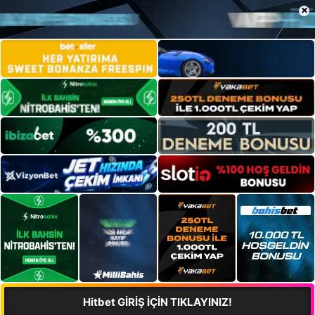
×
Hitbet GİRİŞ İÇİN TIKLAYINIZ!