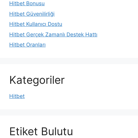
Hitbet Bonusu
Hitbet Güvenilirliği
Hitbet Kullanıcı Dostu
Hitbet Gerçek Zamanlı Destek Hattı
Hitbet Oranları
Kategoriler
Hitbet
Etiket Bulutu