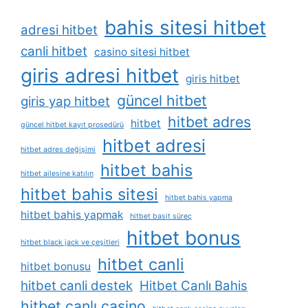
bahis sitesi hitbet
adresi hitbet
canli hitbet
casino sitesi hitbet
giris adresi hitbet
giris hitbet
güncel hitbet
giris yap hitbet
hitbet adres
hitbet
güncel hitbet kayıt prosedürü
hitbet adresi
hitbet adres değişimi
hitbet bahis
hitbet ailesine katılın
hitbet bahis sitesi
hitbet bahis yapma
hitbet bahis yapmak
hitbet basit süreç
hitbet bonus
hitbet black jack ve çeşitleri
hitbet canli
hitbet bonusu
hitbet canli destek
Hitbet Canlı Bahis
hitbet canlı casino