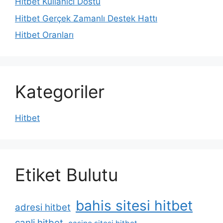
Hitbet Kullanıcı Dostu
Hitbet Gerçek Zamanlı Destek Hattı
Hitbet Oranları
Kategoriler
Hitbet
Etiket Bulutu
bahis sitesi hitbet
adresi hitbet
canli hitbet