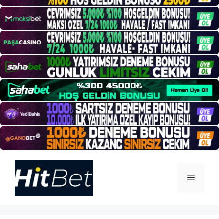
İçeriğe
atla
Menü