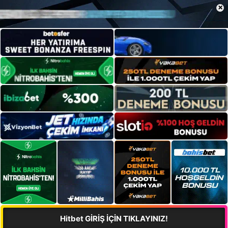
×
Hitbet GİRİŞ İÇİN TIKLAYINIZ!