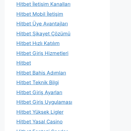
Hitbet İletişim Kanalları
Hitbet Mobil İletişim
Hitbet Üye Avantajları
Hitbet Şikayet Çözümü
Hitbet Hızlı Katılım
Hitbet Giriş Hizmetleri
Hitbet
Hitbet Bahis Adımları
Hitbet Teknik Bilgi
Hitbet Giriş Ayarları
Hitbet Giriş Uygulaması
Hitbet Yüksek Ligler
Hitbet Yasal Casino