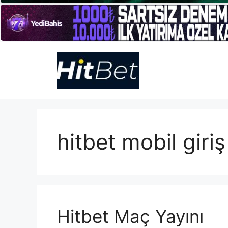
İçeriğe
atla
hitbet mobil giri
Hitbet Maç Yayını