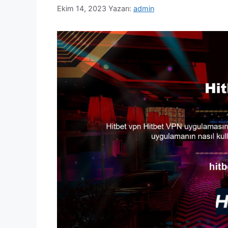
Ekim 14, 2023
Yazarı:
admin