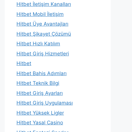
Hitbet İletişim Kanalları
Hitbet Mobil İletişim
Hitbet Üye Avantajları
Hitbet Şikayet Çözümü
Hitbet Hızlı Katılım
Hitbet Giriş Hizmetleri
Hitbet
Hitbet Bahis Adımları
Hitbet Teknik Bilgi
Hitbet Giriş Ayarları
Hitbet Giriş Uygulaması
Hitbet Yüksek Ligler
Hitbet Yasal Casino