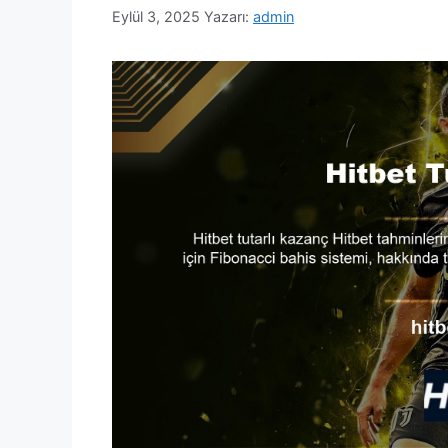
Eylül 3, 2025
Yazarı:
admin