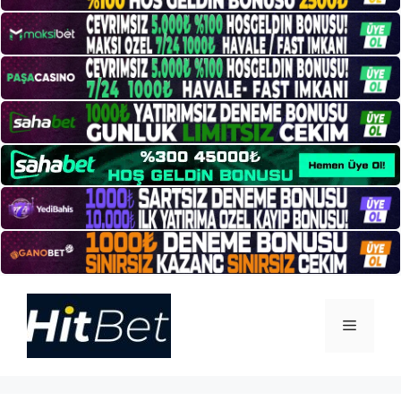
İçeriğe
atla
Menü