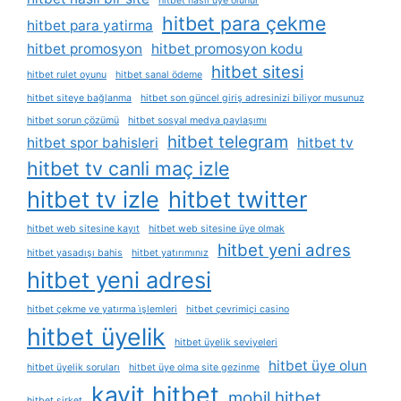
hitbet nasıl üye olunur
hitbet para çekme
hitbet para yatirma
hitbet promosyon
hitbet promosyon kodu
hitbet sitesi
hitbet rulet oyunu
hitbet sanal ödeme
hitbet siteye bağlanma
hitbet son güncel giriş adresinizi biliyor musunuz
hitbet sorun çözümü
hitbet sosyal medya paylaşımı
hitbet telegram
hitbet spor bahisleri
hitbet tv
hitbet tv canli maç izle
hitbet tv izle
hitbet twitter
hitbet web sitesine kayıt
hitbet web sitesine üye olmak
hitbet yeni adres
hitbet yasadışı bahis
hitbet yatırımınız
hitbet yeni adresi
hitbet çekme ve yatırma i̇şlemleri
hitbet çevrimiçi casino
hitbet üyelik
hitbet üyelik seviyeleri
hitbet üye olun
hitbet üyelik soruları
hitbet üye olma site gezinme
kayit hitbet
mobil hitbet
hitbet şirket