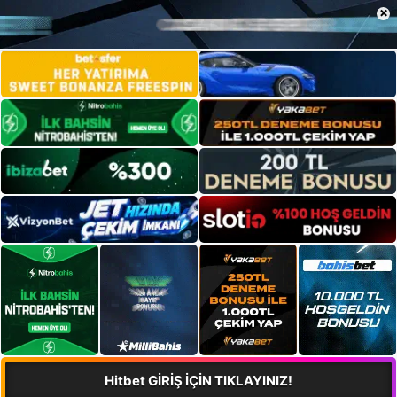
×
Hitbet GİRİŞ İÇİN TIKLAYINIZ!