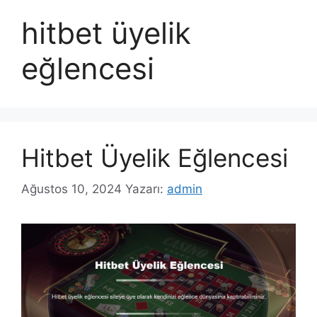
hitbet üyelik
eğlencesi
Hitbet Üyelik Eğlencesi
Ağustos 10, 2024
Yazarı:
admin