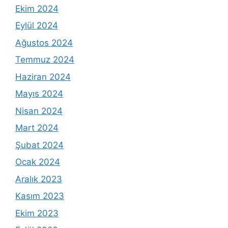
Ekim 2024
Eylül 2024
Ağustos 2024
Temmuz 2024
Haziran 2024
Mayıs 2024
Nisan 2024
Mart 2024
Şubat 2024
Ocak 2024
Aralık 2023
Kasım 2023
Ekim 2023