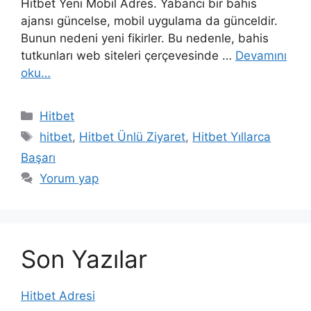
Hitbet Yeni Mobil Adres. Yabancı bir bahis
ajansı güncelse, mobil uygulama da günceldir.
Bunun nedeni yeni fikirler. Bu nedenle, bahis
tutkunları web siteleri çerçevesinde …
Devamını
oku…
Kategoriler
Hitbet
Etiketler
hitbet
,
Hitbet Ünlü Ziyaret
,
Hitbet Yıllarca
Başarı
Yorum yap
Son Yazılar
Hitbet Adresi