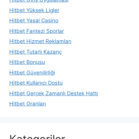
Hitbet Yüksek Ligler
Hitbet Yasal Casino
Hitbet Fantezi Sporlar
Hitbet Hizmet Reklamları
Hitbet Tutarlı Kazanç
Hitbet Bonusu
Hitbet Güvenilirliği
Hitbet Kullanıcı Dostu
Hitbet Gerçek Zamanlı Destek Hattı
Hitbet Oranları