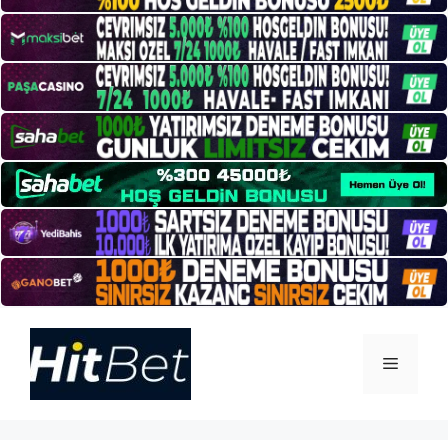
İçeriğe
atla
Menü