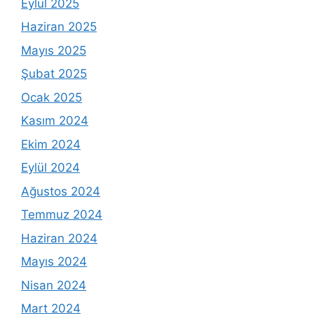
Eylül 2025
Haziran 2025
Mayıs 2025
Şubat 2025
Ocak 2025
Kasım 2024
Ekim 2024
Eylül 2024
Ağustos 2024
Temmuz 2024
Haziran 2024
Mayıs 2024
Nisan 2024
Mart 2024