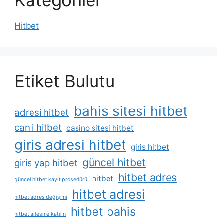
Kategoriler
Hitbet
Etiket Bulutu
bahis sitesi hitbet
adresi hitbet
canli hitbet
casino sitesi hitbet
giris adresi hitbet
giris hitbet
güncel hitbet
giris yap hitbet
hitbet adres
hitbet
güncel hitbet kayıt prosedürü
hitbet adresi
hitbet adres değişimi
hitbet bahis
hitbet ailesine katılın