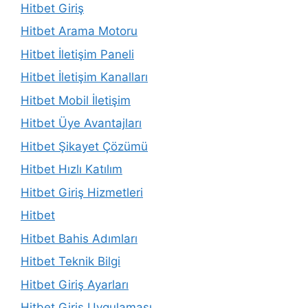
Hitbet Giriş
Hitbet Arama Motoru
Hitbet İletişim Paneli
Hitbet İletişim Kanalları
Hitbet Mobil İletişim
Hitbet Üye Avantajları
Hitbet Şikayet Çözümü
Hitbet Hızlı Katılım
Hitbet Giriş Hizmetleri
Hitbet
Hitbet Bahis Adımları
Hitbet Teknik Bilgi
Hitbet Giriş Ayarları
Hitbet Giriş Uygulaması