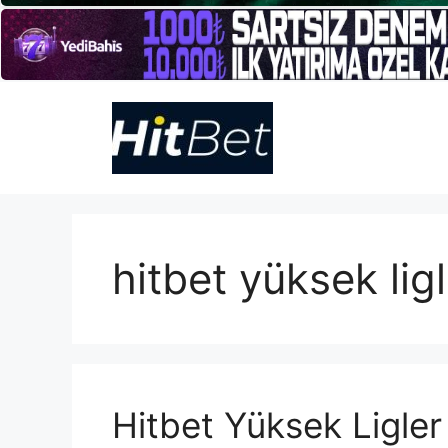
İçeriğe
atla
hitbet yüksek lig
Hitbet Yüksek Ligler