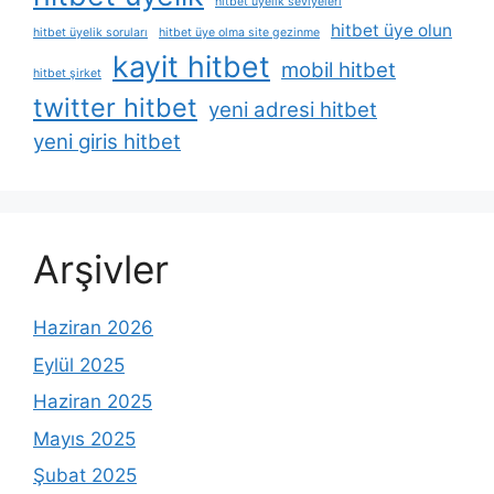
hitbet üyelik seviyeleri
hitbet üye olun
hitbet üyelik soruları
hitbet üye olma site gezinme
kayit hitbet
mobil hitbet
hitbet şirket
twitter hitbet
yeni adresi hitbet
yeni giris hitbet
Arşivler
Haziran 2026
Eylül 2025
Haziran 2025
Mayıs 2025
Şubat 2025