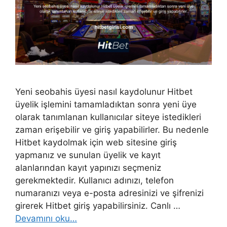
Yeni seobahis üyesi nasıl kaydolunur Hitbet
üyelik işlemini tamamladıktan sonra yeni üye
olarak tanımlanan kullanıcılar siteye istedikleri
zaman erişebilir ve giriş yapabilirler. Bu nedenle
Hitbet kaydolmak için web sitesine giriş
yapmanız ve sunulan üyelik ve kayıt
alanlarından kayıt yapınızı seçmeniz
gerekmektedir. Kullanıcı adınızı, telefon
numaranızı veya e-posta adresinizi ve şifrenizi
girerek Hitbet giriş yapabilirsiniz. Canlı …
Devamını oku…