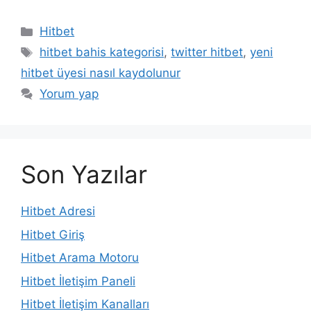
Kategoriler
Hitbet
Etiketler
hitbet bahis kategorisi
,
twitter hitbet
,
yeni
hitbet üyesi nasıl kaydolunur
Yorum yap
Son Yazılar
Hitbet Adresi
Hitbet Giriş
Hitbet Arama Motoru
Hitbet İletişim Paneli
Hitbet İletişim Kanalları