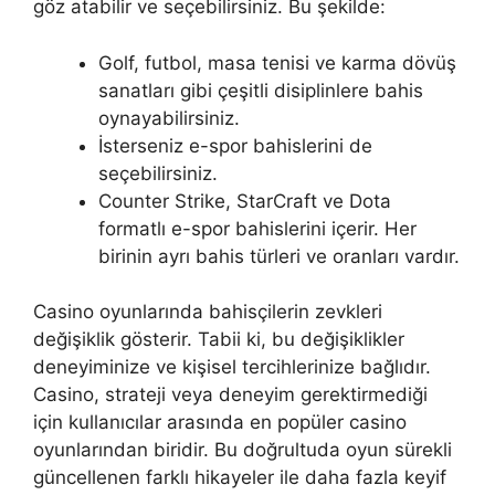
göz atabilir ve seçebilirsiniz. Bu şekilde:
Golf, futbol, ​​masa tenisi ve karma dövüş
sanatları gibi çeşitli disiplinlere bahis
oynayabilirsiniz.
İsterseniz e-spor bahislerini de
seçebilirsiniz.
Counter Strike, StarCraft ve Dota
formatlı e-spor bahislerini içerir. Her
birinin ayrı bahis türleri ve oranları vardır.
Casino oyunlarında bahisçilerin zevkleri
değişiklik gösterir. Tabii ki, bu değişiklikler
deneyiminize ve kişisel tercihlerinize bağlıdır.
Casino, strateji veya deneyim gerektirmediği
için kullanıcılar arasında en popüler casino
oyunlarından biridir. Bu doğrultuda oyun sürekli
güncellenen farklı hikayeler ile daha fazla keyif