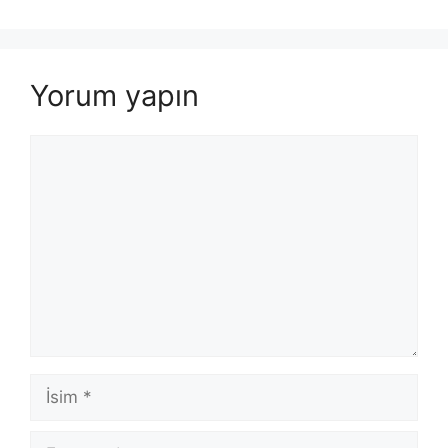
Yorum yapın
Yorum
İsim
E-