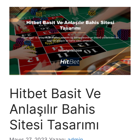
Hitbet Basit Ve
Anlaşılır Bahis
Sitesi Tasarımı
Mayıs 27, 2023
Yazarı:
admin