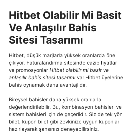
Hitbet Olabilir Mi Basit
Ve Anlaşılır Bahis
Sitesi Tasarımı
Hitbet, düşük marjlarla yüksek oranlarda öne
çıkıyor. Faturalandırma sitesinde cazip fiyatlar
ve promosyonlar
Hitbet olabilir mi basit ve
anlaşılır bahis sitesi tasarımı
var.Hitbet üyelerine
bahis oynamak daha avantajlıdır.
Bireysel bahisler daha yüksek oranlarla
değerlendirilebilir. Bu, kombinasyon bahisleri ve
sistem bahisleri için de geçerlidir. Siz de tek yön
bilet, kupon bilet gibi zevkinize uygun kuponlar
hazırlayarak şansınızı deneyebilirsiniz.