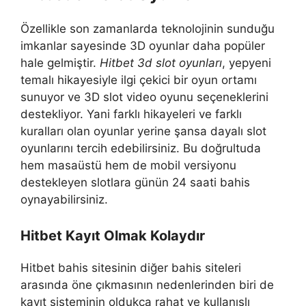
Özellikle son zamanlarda teknolojinin sunduğu
imkanlar sayesinde 3D oyunlar daha popüler
hale gelmiştir.
Hitbet 3d slot oyunları
, yepyeni
temalı hikayesiyle ilgi çekici bir oyun ortamı
sunuyor ve 3D slot video oyunu seçeneklerini
destekliyor. Yani farklı hikayeleri ve farklı
kuralları olan oyunlar yerine şansa dayalı slot
oyunlarını tercih edebilirsiniz. Bu doğrultuda
hem masaüstü hem de mobil versiyonu
destekleyen slotlara günün 24 saati bahis
oynayabilirsiniz.
Hitbet Kayıt Olmak Kolaydır
Hitbet bahis sitesinin diğer bahis siteleri
arasında öne çıkmasının nedenlerinden biri de
kayıt sisteminin oldukça rahat ve kullanışlı