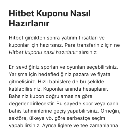
Hitbet Kuponu Nasıl
Hazırlanır
Hitbet girdikten sonra yatırım fırsatları ve
kuponlar için hazırsınız. Para transferiniz için ne
Hitbet kuponu nasıl hazırlanır
alırsınız:
En sevdiğiniz sporları ve oyunları seçebilirsiniz.
Yarışma için hedeflediğiniz pazara ve fiyata
gitmelisiniz. Hızlı bahislere de bu şekilde
katılabilirsiniz. Kuponlar anında hesaplanır.
Bahsiniz kupon doğrulamasına göre
değerlendirilecektir. Bu sayede spor veya canlı
bahis tahminlerine geçiş yapabilirsiniz. Örneğin,
sektöre, ülkeye vb. göre serbestçe seçim
yapabilirsiniz. Ayrıca liglere ve tee zamanlarına