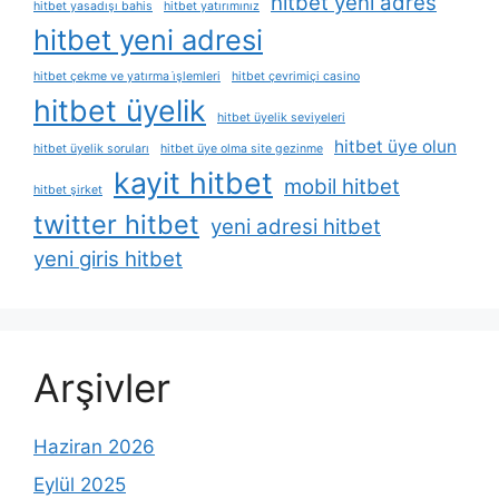
hitbet yeni adres
hitbet yasadışı bahis
hitbet yatırımınız
hitbet yeni adresi
hitbet çekme ve yatırma i̇şlemleri
hitbet çevrimiçi casino
hitbet üyelik
hitbet üyelik seviyeleri
hitbet üye olun
hitbet üyelik soruları
hitbet üye olma site gezinme
kayit hitbet
mobil hitbet
hitbet şirket
twitter hitbet
yeni adresi hitbet
yeni giris hitbet
Arşivler
Haziran 2026
Eylül 2025