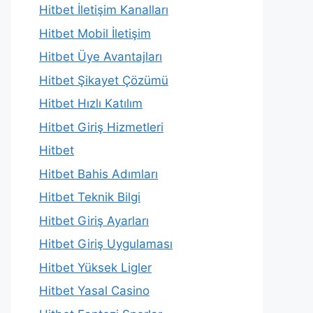
Hitbet İletişim Kanalları
Hitbet Mobil İletişim
Hitbet Üye Avantajları
Hitbet Şikayet Çözümü
Hitbet Hızlı Katılım
Hitbet Giriş Hizmetleri
Hitbet
Hitbet Bahis Adımları
Hitbet Teknik Bilgi
Hitbet Giriş Ayarları
Hitbet Giriş Uygulaması
Hitbet Yüksek Ligler
Hitbet Yasal Casino