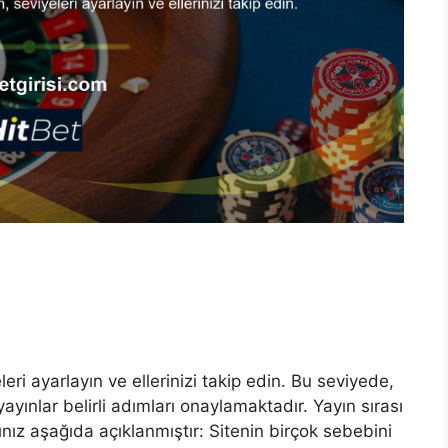
eri ayarlayın ve ellerinizi takip edin. Bu seviyede,
 yayınlar belirli adımları onaylamaktadır. Yayın sırası
ınız aşağıda açıklanmıştır: Sitenin birçok sebebini