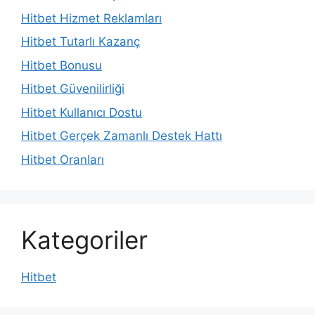
Hitbet Hizmet Reklamları
Hitbet Tutarlı Kazanç
Hitbet Bonusu
Hitbet Güvenilirliği
Hitbet Kullanıcı Dostu
Hitbet Gerçek Zamanlı Destek Hattı
Hitbet Oranları
Kategoriler
Hitbet