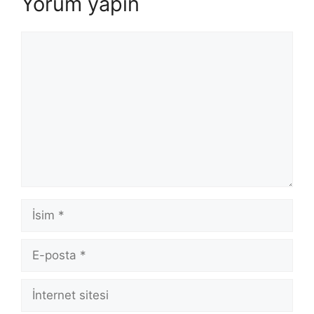
Yorum yapın
Yorum
İsim
E-
posta
İnternet
sitesi