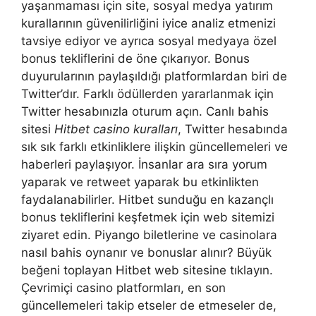
yaşanmaması için site, sosyal medya yatırım
kurallarının güvenilirliğini iyice analiz etmenizi
tavsiye ediyor ve ayrıca sosyal medyaya özel
bonus tekliflerini de öne çıkarıyor. Bonus
duyurularının paylaşıldığı platformlardan biri de
Twitter’dır. Farklı ödüllerden yararlanmak için
Twitter hesabınızla oturum açın. Canlı bahis
sitesi
Hitbet casino kuralları
, Twitter hesabında
sık sık farklı etkinliklere ilişkin güncellemeleri ve
haberleri paylaşıyor. İnsanlar ara sıra yorum
yaparak ve retweet yaparak bu etkinlikten
faydalanabilirler. Hitbet sunduğu en kazançlı
bonus tekliflerini keşfetmek için web sitemizi
ziyaret edin. Piyango biletlerine ve casinolara
nasıl bahis oynanır ve bonuslar alınır? Büyük
beğeni toplayan Hitbet web sitesine tıklayın.
Çevrimiçi casino platformları, en son
güncellemeleri takip etseler de etmeseler de,