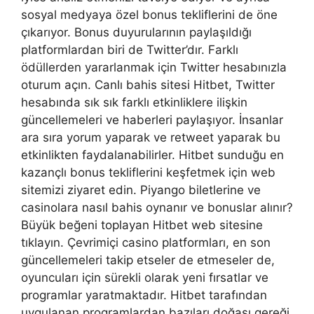
sosyal medyaya özel bonus tekliflerini de öne
çıkarıyor. Bonus duyurularının paylaşıldığı
platformlardan biri de Twitter’dır. Farklı
ödüllerden yararlanmak için Twitter hesabınızla
oturum açın. Canlı bahis sitesi Hitbet, Twitter
hesabında sık sık farklı etkinliklere ilişkin
güncellemeleri ve haberleri paylaşıyor. İnsanlar
ara sıra yorum yaparak ve retweet yaparak bu
etkinlikten faydalanabilirler. Hitbet sunduğu en
kazançlı bonus tekliflerini keşfetmek için web
sitemizi ziyaret edin. Piyango biletlerine ve
casinolara nasıl bahis oynanır ve bonuslar alınır?
Büyük beğeni toplayan Hitbet web sitesine
tıklayın. Çevrimiçi casino platformları, en son
güncellemeleri takip etseler de etmeseler de,
oyuncuları için sürekli olarak yeni fırsatlar ve
programlar yaratmaktadır. Hitbet tarafından
uygulanan programlardan bazıları doğası gereği