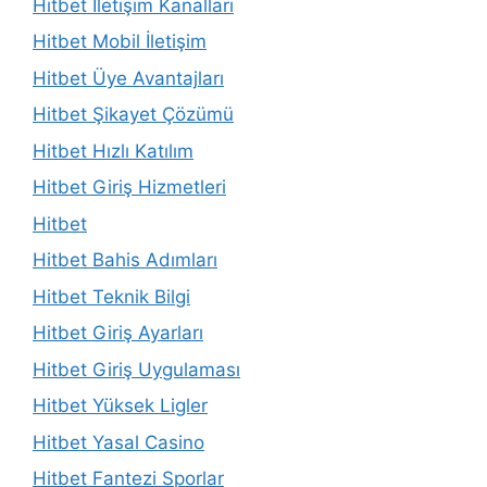
Hitbet İletişim Kanalları
Hitbet Mobil İletişim
Hitbet Üye Avantajları
Hitbet Şikayet Çözümü
Hitbet Hızlı Katılım
Hitbet Giriş Hizmetleri
Hitbet
Hitbet Bahis Adımları
Hitbet Teknik Bilgi
Hitbet Giriş Ayarları
Hitbet Giriş Uygulaması
Hitbet Yüksek Ligler
Hitbet Yasal Casino
Hitbet Fantezi Sporlar