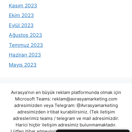
Kasım 2023
Ekim 2023
Eylül 2023
Ağustos 2023
Temmuz 2023
Haziran 2023
Mayıs 2023
Avrasya'nın en büyük reklam platformunda olmak için
Microsoft Teams:
reklam@avrasyamarketing.com
adresimizden veya Telegram: @Avrasyamarketing
adresimizden irtibat kurabilirsiniz. (Tek iletişim
adreslerimiz teams / telegram ve mail adresimizdir.
Harici hiçbir iletişim adresimiz bulunmamaktadır.
Lütfen itibar etmeyiniz.) Türkiye yasalarına göre 7258