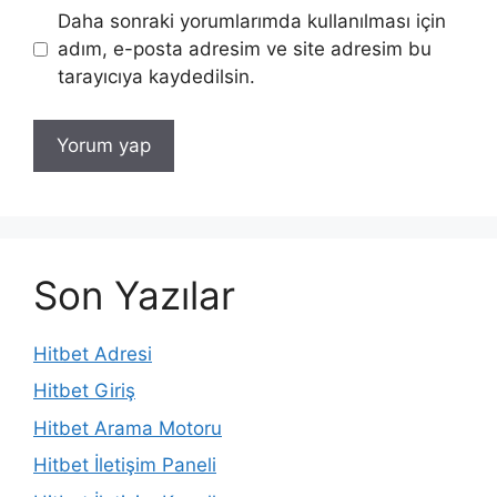
Daha sonraki yorumlarımda kullanılması için
adım, e-posta adresim ve site adresim bu
tarayıcıya kaydedilsin.
Son Yazılar
Hitbet Adresi
Hitbet Giriş
Hitbet Arama Motoru
Hitbet İletişim Paneli