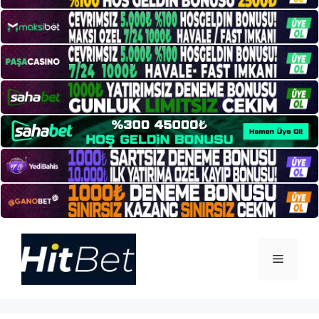
İçeriğe
atla
Menü