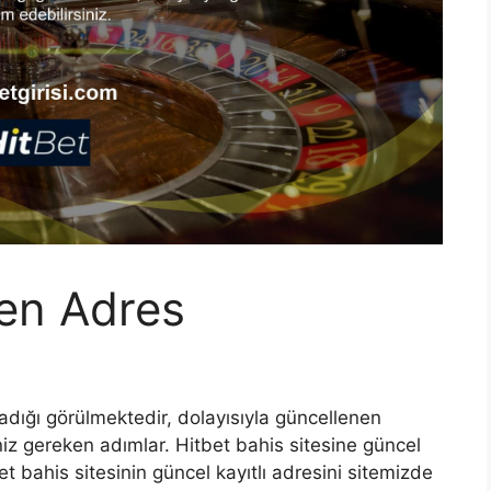
nen Adres
adığı görülmektedir, dolayısıyla güncellenen
iz gereken adımlar. Hitbet bahis sitesine güncel
bet bahis sitesinin güncel kayıtlı adresini sitemizde